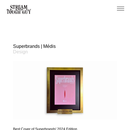
Projects
About
Superbrands | Médis
Design
Best Cover of Superbrands' 2024 Edition.