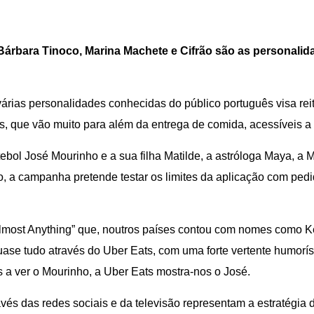
Bá
rbara Tinoco
,
Marina Machete
e Cifrão
s
ão as personalid
várias personalidades conhecidas do público português visa re
s, que vão muito para além da entrega de comida, acessíveis 
bol José Mourinho e a sua filha Matilde, a astróloga Maya, a M
o, a campanha pretende testar os limites da aplicação com pedi
most Anything” que, noutros países contou com nomes como Ke
uase tudo através do Uber Eats, com uma forte vertente humorís
a ver o Mourinho, a Uber Eats mostra-nos o José.
vés das redes sociais e da televisão representam a estratégia