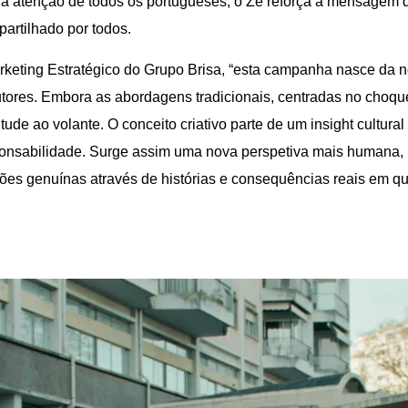
da atenção de todos os portugueses, o Zé reforça a mensagem 
artilhado por todos.
Marketing Estratégico do Grupo Brisa, “esta campanha nasce d
ores. Embora as abordagens tradicionais, centradas no choq
tude ao volante. O conceito criativo parte de um insight cultura
onsabilidade. Surge assim uma nova perspetiva mais humana,
ções genuínas através de histórias e consequências reais em 