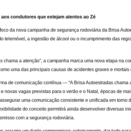
 aos condutores que estejam atentos ao Zé
é o foco da nova campanha de segurança rodoviária da Brisa Aut
do telemóvel, a ingestão de álcool ou o incumprimento das regr
adas chama a atenção”, a campanha marca uma nova etapa na 
como uma das principais causas de acidentes graves e mortais 
forma de comunicação contínua — “A Brisa Autoestradas chama
 novas vagas previstas para o verão e o Natal, épocas de mai
e assegurar uma comunicação consistente e unificada em torn
bilidade do conceito permitirá ainda desenvolver diversas inic
omisso com a segurança rodoviária.
s assume um duplo compromisso: externamente, dar tudo para 