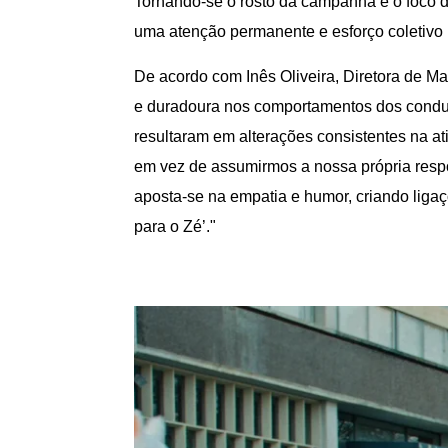
Tornando-se o rosto da campanha e o foco 
uma atenção permanente e esforço coletivo p
De acordo com Inês Oliveira, Diretora de 
e duradoura nos comportamentos dos condut
resultaram em alterações consistentes na ati
em vez de assumirmos a nossa própria resp
aposta-se na empatia e humor, criando liga
para o Zé’."