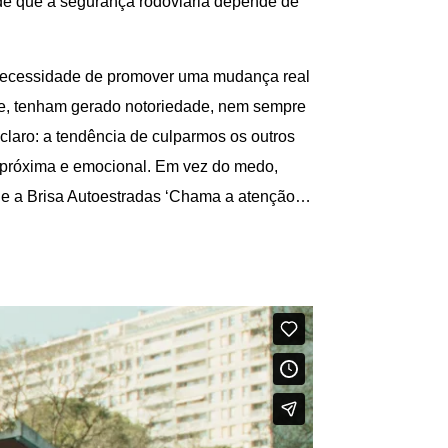
de que a segurança rodoviária depende de
a necessidade de promover uma mudança real
ue, tenham gerado notoriedade, nem sempre
l claro: a tendência de culparmos os outros
 próxima e emocional. Em vez do medo,
que a Brisa Autoestradas ‘Chama a atenção…