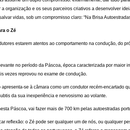
r a organização e os seus parceiros criativos a desenvolver id
alvar vidas, sob um compromisso claro: “Na Brisa Autoestradas
ra o Zé
utores estarem atentos ao comportamento na condução, do próp
vante no período da Páscoa, época caracterizada por maior in
ais vezes reprovou no exame de condução.
o apresenta-se à câmara como um condutor recém-encartado que
 subtis da sua inexperiência e nervosismo ao volante.
 nesta Páscoa, vai fazer mais de 700 km pelas autoestradas por
ocar reflexão: o Zé pode ser qualquer um de nós, ou qualquer pe